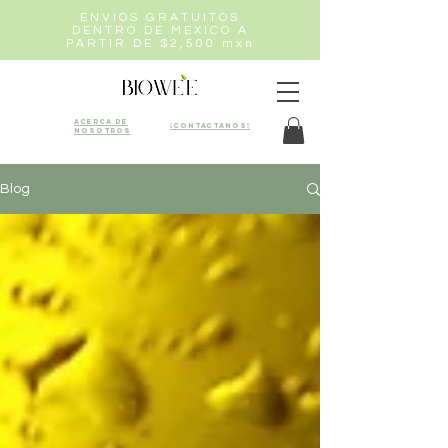
ENVIOS GRATUITOS
DENTRO DE MEXICO A
PARTIR DE $2,500 mxn
Acerca de
¡Contactanos!
nosotros
Blog