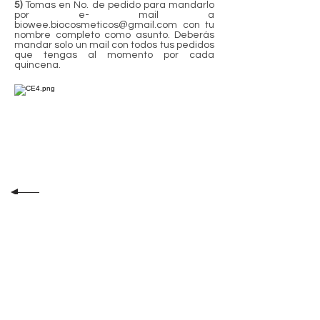
5)
Tomas en No. de pedido para mandarlo
por e- mail a
biowee.biocosmeticos@gmail.com
con tu
nombre completo como asunto. Deberás
mandar solo un mail con todos tus pedidos
que tengas al momento por cada
quincena.
biowe'e
HELP
Política de Devolución
Aviso de Privacidad