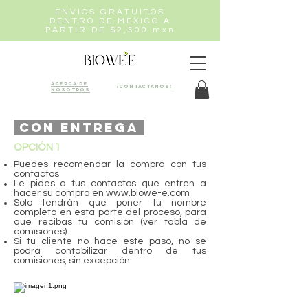
ENVIOS GRATUITOS
DENTRO DE MEXICO A
PARTIR DE $2,500 mxn
Acerca de
¡Contactanos!
nosotros
Con entrega
OPCIÓN 1
Puedes recomendar la compra con tus
contactos
Le pides a tus contactos que entren a
hacer su compra en
www.biowe-e.com
Solo tendrán que poner tu nombre
completo en esta parte del proceso, para
que recibas tu comisión (ver tabla de
comisiones).
Si tu cliente no hace este paso, no se
podrá contabilizar dentro de tus
comisiones, sin excepción.