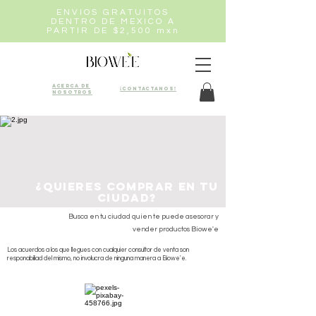
ENVIOS GRATUITOS
DENTRO DE MEXICO A
PARTIR DE $2,500 mxn
Acerca de
¡Contactanos!
nosotros
¿Quieres comprar en tu
ciudad?
Busca en tu ciudad quien te puede asesorar y
vender productos Biowe'e
Los acuerdos a los que llegues con cualquier consultor de venta son
responabiliad del mismo, no involucra de ninguna manera a Biowe'e.