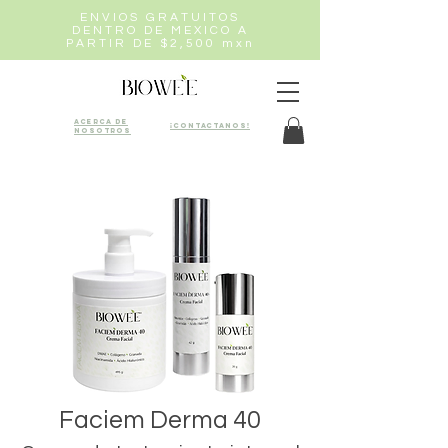
ENVIOS GRATUITOS
DENTRO DE MEXICO A
PARTIR DE $2,500 mxn
Acerca de
¡Contactanos!
nosotros
Faciem Derma 40