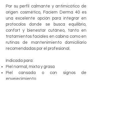
Por su perfil calmante y antimicótico de
origen cosmético, Faciem Derma 40 es
una excelente opción para integrar en
protocolos donde se busca equilibrio,
confort y bienestar cutáneo, tanto en
tratamientos faciales en cabina como en
rutinas de mantenimiento domiciliario
recomendadas por el profesional.
Indicada para:
Piel normal, mixta y grasa
Piel cansada o con signos de
envejecimiento
Protocolos hidratantes, reafirmantes,
revitalizantes y equilibrantes
Uso profesional en cabina y
mantenimiento en casa
CONOCE NUESTROS PRODUCTOS