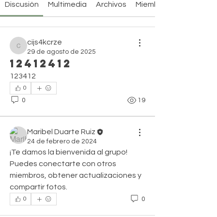
Discusión
Multimedia
Archivos
Miembros
cijs4kcrze
cijs4kcrze
29 de agosto de 2025
12412412
123412
0
0
19
Maribel Duarte Ruiz
24 de febrero de 2024
¡Te damos la bienvenida al grupo! 
Puedes conectarte con otros 
miembros, obtener actualizaciones y 
compartir fotos.
0
0