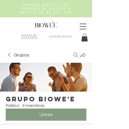
ENVIOS GRATUITOS
DENTRO DE MEXICO A
PARTIR DE $2,500 mxn
Acerca de
¡Contactanos!
nosotros
Grupos
Grupo Biowe'e
Público
·
3 miembros
Unirse