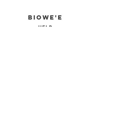
biowe'e
HELP
Política de Devolución
Aviso de Privacidad
Términos y Condiciones
Preguntas Frecuentes
CONTACT
8132816551
biowee.biocosmeticos@gmail.com