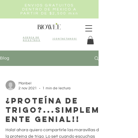
ENVIOS GRATUITOS
DENTRO DE MEXICO A
PARTIR DE $2,500 mxn
Acerca de
¡Contactanos!
nosotros
Blog
Maribel
2 nov 2021
1 min de lectura
¿Proteína de
trigo?...simplem
ente genial!!
Hola! ahora quiero compartirle las maravillas de
la proteína de trigo. Lo se!! cuando escuchas