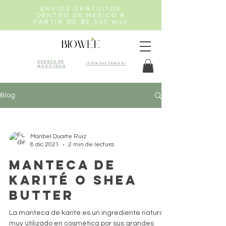
ENVIOS GRATUITOS
DENTRO DE MEXICO A
PARTIR DE $2,500 mxn
Acerca de
¡Contactanos!
nosotros
Blog
Maribel Duarte Ruiz
8 dic 2021
2 min de lectura
Manteca de
karité o Shea
Butter
La manteca de karité es un ingrediente natural
muy utilizado en cosmética por sus grandes